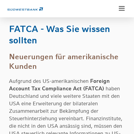
Weiter
Weiter
zum
zur
Inhalt
Fußzeile
FATCA - Was Sie wissen
sollten
Neuerungen für amerikanische
Privatkunden
Kunden
Konten & Karten
Private Banking
Sparen & Anlegen
Aufgrund des US-amerikanischen
Foreign
Ansprechpartner
Account Tax Compliance Act (FATCA)
haben
Kredite
Deutschland und viele weitere Staaten mit den
Unternehmenskunden
Konto & Karten
Vorsorgen & Absichern
USA eine Erweiterung der bilateralen
Konto & Zahlungsverkehr
Geldanlage
Erben & Vererben
Zusammenarbeit zur Bekämpfung der
Service
Finanzierung und Fördermittel
Vermögensbetreuung
Steuerhinterziehung vereinbart. Finanzinstitute,
Service-Portal
Versichern & Absichern
Wertpapierdepots
die nicht in den USA ansässig sind, müssen den
Über uns
Electronic-Banking
USA steuerlich relevante Informationen zu US-
Anlegen & Vermögen