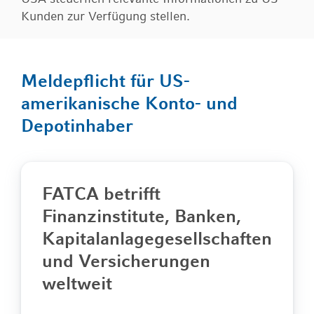
Finanzierung
Kunden zur Verfügung stellen.
Kontoservice
Übermittlung der wirtschaftlichen Daten
Vorsorge & Absicherung
Filialen
Kartenservice
Wertpapier-Vermögensverwaltung
Einlagensicherung
Nachfolgeplanung
Über uns
Meldepflicht für US-
Abgeltungssteuer
Erben & Vererben
amerikanische Konto- und
Downloadcenter
Stiftungen
Online-Filiale
Depotinhaber
FATCA betrifft
Finanzinstitute, Banken,
Kapitalanlagegesellschaften
und Versicherungen
weltweit