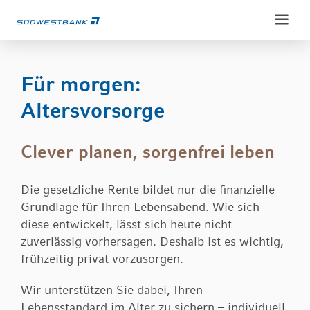
Weiter
Weiter
zum
zur
Inhalt
Fußzeile
Für morgen:
Altersvorsorge
Privatkunden
Clever planen, sorgenfrei leben
Konten & Karten
Private Banking
Sparen & Anlegen
Die gesetzliche Rente bildet nur die finanzielle
Ansprechpartner
Kredite
Grundlage für Ihren Lebensabend. Wie sich
Unternehmenskunden
diese entwickelt, lässt sich heute nicht
Konto & Karten
Vorsorgen & Absichern
zuverlässig vorhersagen. Deshalb ist es wichtig,
Konto & Zahlungsverkehr
Geldanlage
Erben & Vererben
frühzeitig privat vorzusorgen.
Service
Finanzierung und Fördermittel
Vermögensbetreuung
Service-Portal
Versichern & Absichern
Wir unterstützen Sie dabei, Ihren
Wertpapierdepots
Über uns
Electronic-Banking
Lebensstandard im Alter zu sichern – individuell,
Anlegen & Vermögen