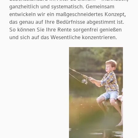
Finanzierung
ganzheitlich und systematisch. Gemeinsam
Kontoservice
Übermittlung der wirtschaftlichen Daten
Vorsorge & Absicherung
entwickeln wir ein maßgeschneidertes Konzept,
Filialen
Kartenservice
Wertpapier-Vermögensverwaltung
das genau auf Ihre Bedürfnisse abgestimmt ist.
Einlagensicherung
So können Sie Ihre Rente sorgenfrei genießen
Nachfolgeplanung
Über uns
Abgeltungssteuer
und sich auf das Wesentliche konzentrieren.
Erben & Vererben
Downloadcenter
Stiftungen
Online-Filiale