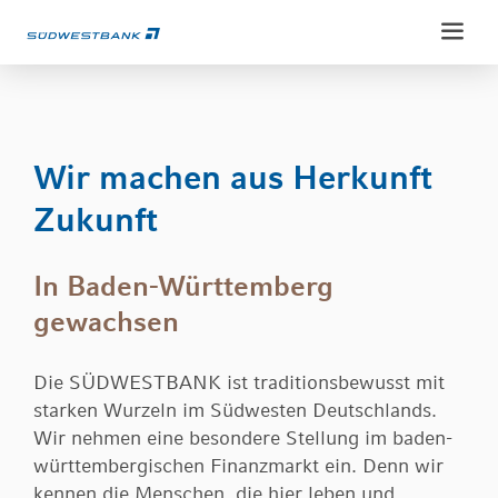
Weiter
Weiter
zum
zur
Inhalt
Fußzeile
Wir machen aus Herkunft
Zukunft
Privatkunden
Konten & Karten
In Baden-Württemberg
Private Banking
Sparen & Anlegen
gewachsen
Ansprechpartner
Kredite
Unternehmenskunden
Konto & Karten
Vorsorgen & Absichern
Die SÜDWESTBANK ist traditionsbewusst mit
Konto & Zahlungsverkehr
Geldanlage
Erben & Vererben
starken Wurzeln im Südwesten Deutschlands.
Service
Finanzierung und Fördermittel
Vermögensbetreuung
Wir nehmen eine besondere Stellung im baden-
Service-Portal
Versichern & Absichern
württembergischen Finanzmarkt ein. Denn wir
Wertpapierdepots
Über uns
Electronic-Banking
kennen die Menschen, die hier leben und
Anlegen & Vermögen