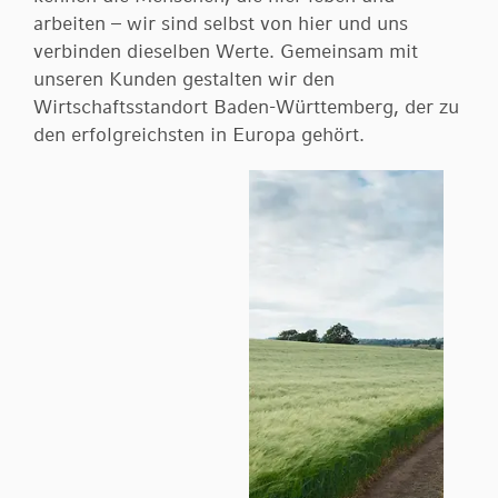
Finanzierung
arbeiten – wir sind selbst von hier und uns
Kontoservice
Übermittlung der wirtschaftlichen Daten
Vorsorge & Absicherung
verbinden dieselben Werte. Gemeinsam mit
Filialen
Kartenservice
Wertpapier-Vermögensverwaltung
unseren Kunden gestalten wir den
Einlagensicherung
Wirtschaftsstandort Baden-Württemberg, der zu
Nachfolgeplanung
Über uns
Abgeltungssteuer
den erfolgreichsten in Europa gehört.
Erben & Vererben
Downloadcenter
Stiftungen
Online-Filiale