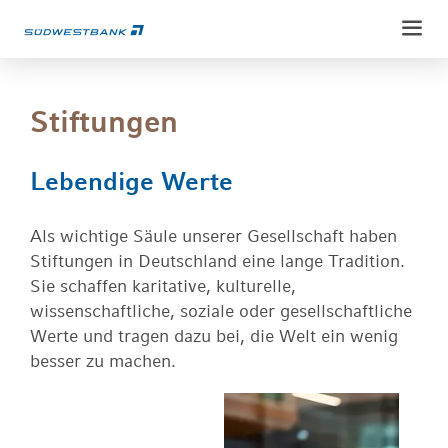
Weiter
Weiter
zum
zur
Inhalt
Fußzeile
Stiftungen
Lebendige Werte
Privatkunden
Konten & Karten
Als wichtige Säule unserer Gesellschaft haben
Stiftungen in Deutschland eine lange Tradition.
Private Banking
Sparen & Anlegen
Sie schaffen karitative, kulturelle,
Ansprechpartner
Kredite
wissenschaftliche, soziale oder gesellschaftliche
Unternehmenskunden
Konto & Karten
Vorsorgen & Absichern
Werte und tragen dazu bei, die Welt ein wenig
Konto & Zahlungsverkehr
Geldanlage
besser zu machen.
Erben & Vererben
Service
Finanzierung und Fördermittel
Vermögensbetreuung
Service-Portal
Versichern & Absichern
Wertpapierdepots
Über uns
Electronic-Banking
Anlegen & Vermögen