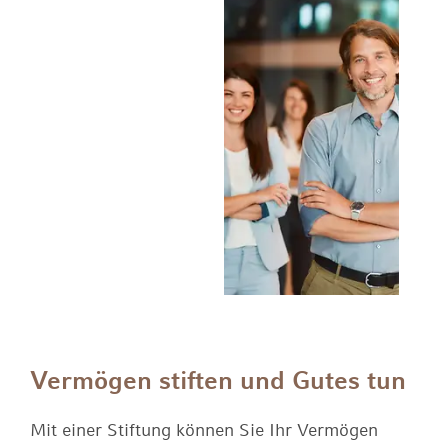
Finanzierung
Kontoservice
Übermittlung der wirtschaftlichen Daten
Vorsorge & Absicherung
Filialen
Kartenservice
Wertpapier-Vermögensverwaltung
Einlagensicherung
Nachfolgeplanung
Über uns
Abgeltungssteuer
Erben & Vererben
Downloadcenter
Stiftungen
Online-Filiale
Vermögen stiften und Gutes tun
Mit einer Stiftung können Sie Ihr Vermögen