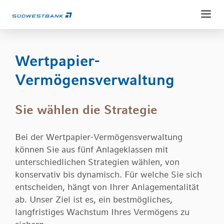
Weiter
Weiter
zum
zur
Inhalt
Fußzeile
Wertpapier-
Vermögensverwaltung
Privatkunden
Sie wählen die Strategie
Konten & Karten
Private Banking
Sparen & Anlegen
Bei der Wertpapier-Vermögensverwaltung
Ansprechpartner
Kredite
können Sie aus fünf Anlageklassen mit
Unternehmenskunden
unterschiedlichen Strategien wählen, von
Konto & Karten
Vorsorgen & Absichern
konservativ bis dynamisch. Für welche Sie sich
Konto & Zahlungsverkehr
Geldanlage
Erben & Vererben
entscheiden, hängt von Ihrer Anlagementalität
Service
Finanzierung und Fördermittel
Vermögensbetreuung
ab. Unser Ziel ist es, ein bestmögliches,
Service-Portal
Versichern & Absichern
Wertpapierdepots
langfristiges Wachstum Ihres Vermögens zu
Über uns
Electronic-Banking
Anlegen & Vermögen